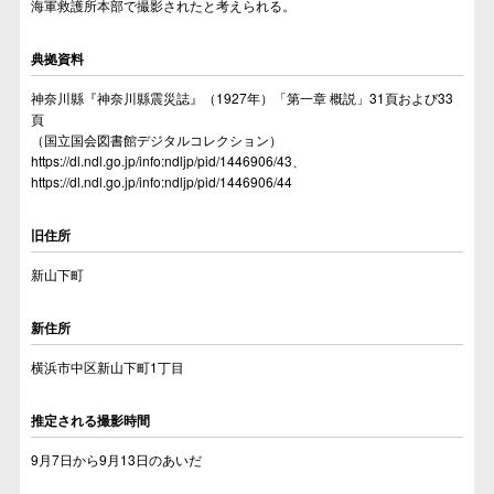
海軍救護所本部で撮影されたと考えられる。
典拠資料
神奈川縣『神奈川縣震災誌』（1927年）「第一章 概説」31頁および33
頁
（国立国会図書館デジタルコレクション）
https://dl.ndl.go.jp/info:ndljp/pid/1446906/43
、
https://dl.ndl.go.jp/info:ndljp/pid/1446906/44
旧住所
新山下町
新住所
横浜市中区新山下町1丁目
推定される撮影時間
9月7日から9月13日のあいだ