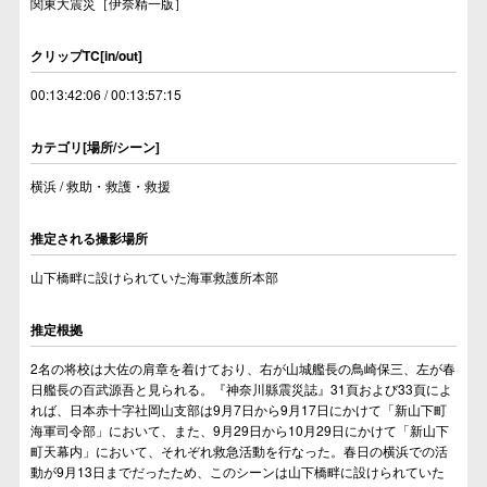
関東大震災［伊奈精一版］
クリップTC[in/out]
00:13:42:06 / 00:13:57:15
カテゴリ[場所/シーン]
横浜 / 救助・救護・救援
推定される撮影場所
山下橋畔に設けられていた海軍救護所本部
推定根拠
2名の将校は大佐の肩章を着けており、右が山城艦長の鳥崎保三、左が春
日艦長の百武源吾と見られる。『神奈川縣震災誌』31頁および33頁によ
れば、日本赤十字社岡山支部は9月7日から9月17日にかけて「新山下町
海軍司令部」において、また、9月29日から10月29日にかけて「新山下
町天幕内」において、それぞれ救急活動を行なった。春日の横浜での活
動が9月13日までだったため、このシーンは山下橋畔に設けられていた