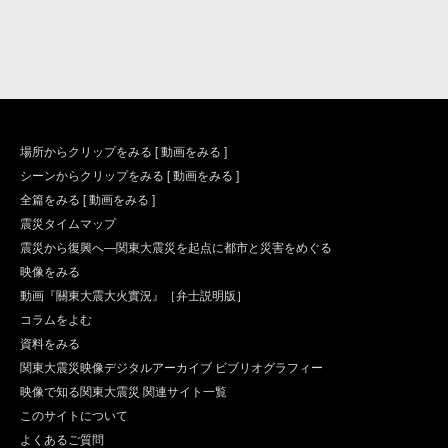
場所からクリップをみる [ 動画をみる ]
シーンからクリップをみる [ 動画をみる ]
全篇をみる [ 動画をみる ]
震災タイムマップ
震災から復興へ―関東大震災を起点に都市と災害をめぐる
映像をみる
動画『關東大震大火實況』［弁士説明版］
コラムをよむ
資料をみる
関東大震災映像デジタルアーカイブ ビブリオグラフィー
映像で知る関東大震災 関連サイト一覧
このサイトについて
よくあるご質問