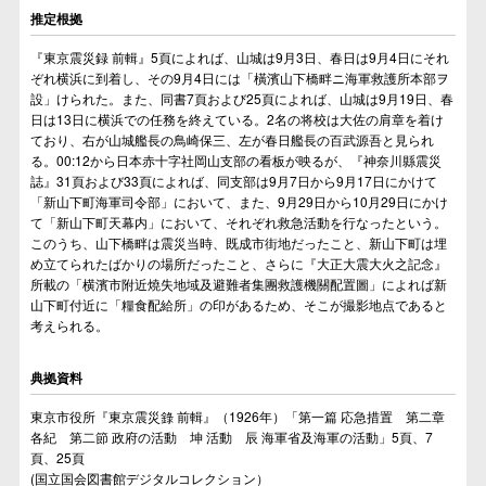
推定根拠
『東京震災録 前輯』5頁によれば、山城は9月3日、春日は9月4日にそれ
ぞれ横浜に到着し、その9月4日には「橫濱山下橋畔ニ海軍救護所本部ヲ
設」けられた。また、同書7頁および25頁によれば、山城は9月19日、春
日は13日に横浜での任務を終えている。2名の将校は大佐の肩章を着け
ており、右が山城艦長の鳥崎保三、左が春日艦長の百武源吾と見られ
る。00:12から日本赤十字社岡山支部の看板が映るが、『神奈川縣震災
誌』31頁および33頁によれば、同支部は9月7日から9月17日にかけて
「新山下町海軍司令部」において、また、9月29日から10月29日にかけ
て「新山下町天幕内」において、それぞれ救急活動を行なったという。
このうち、山下橋畔は震災当時、既成市街地だったこと、新山下町は埋
め立てられたばかりの場所だったこと、さらに『大正大震大火之記念』
所載の「横濱市附近燒失地域及避難者集團救護機關配置圖」によれば新
山下町付近に「糧食配給所」の印があるため、そこが撮影地点であると
考えられる。
典拠資料
東京市役所『東京震災錄 前輯』（1926年）「第一篇 応急措置 第二章
各紀 第二節 政府の活動 坤 活動 辰 海軍省及海軍の活動」5頁、7
頁、25頁
(国立国会図書館デジタルコレクション）