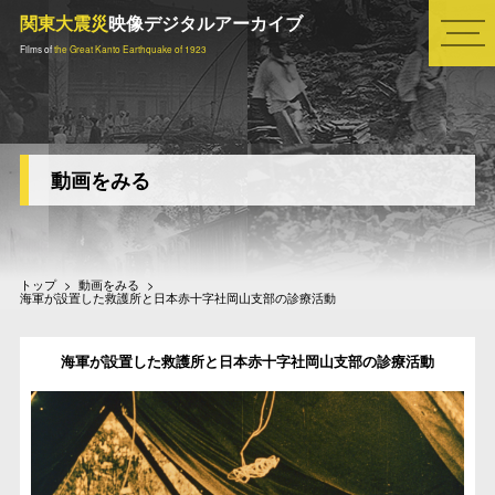
関東大震災
映像デジタルアーカイブ
関東大震災
映像デジタルアーカイブ
Films of
the Great Kanto Earthquake of 1923
メニュー
TOP
場所からクリップをみる [ 動画をみる ]
動画をみる
シーンからクリップをみる [ 動画をみる ]
全篇をみる [ 動画をみる ]
トップ
動画をみる
震災タイムマップ
海軍が設置した救護所と日本赤十字社岡山支部の診療活動
震災から復興へ―関東大震災を起点に都市と災害をめぐる映
像をみる
海軍が設置した救護所と日本赤十字社岡山支部の診療活動
動画『關東大震大火實況』［弁士説明版］
コラムをよむ
資料をみる