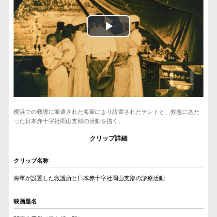
関東大震災映像デジタルアーカイブ ビブリオグラフィー
映像で知る関東大震災 関連サイト一覧
このサイトについて
よくあるご質問
関連リンク
サイトマップ
制作クレジット
横浜での救護に派遣された海軍により設置されたテントと、救急にあた
った日本赤十字社岡山支部の活動を描く。
報道関係の皆様へ
クリップ詳細
クリップ名称
海軍が設置した救護所と日本赤十字社岡山支部の診療活動
映画題名