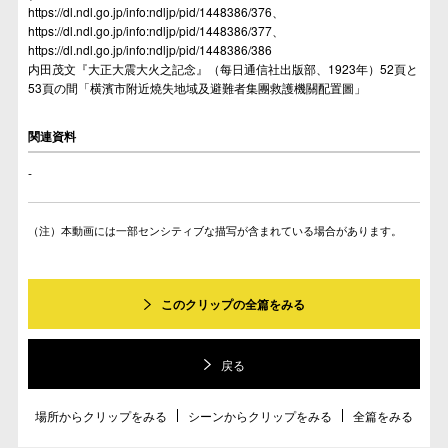
https://dl.ndl.go.jp/info:ndljp/pid/1448386/376
、
https://dl.ndl.go.jp/info:ndljp/pid/1448386/377
、
https://dl.ndl.go.jp/info:ndljp/pid/1448386/386
内田茂文『大正大震大火之記念』（每日通信社出版部、1923年）52頁と
53頁の間「横濱市附近燒失地域及避難者集團救護機關配置圖」
関連資料
-
本動画には一部センシティブな描写が含まれている場合があります。
このクリップの全篇をみる
戻る
場所からクリップをみる
シーンからクリップをみる
全篇をみる