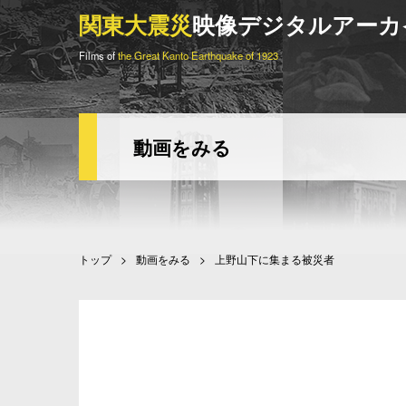
関東大震災
映像デジタルアーカ
Films of
the Great Kanto Earthquake of 1923
動画をみる
トップ
動画をみる
上野山下に集まる被災者