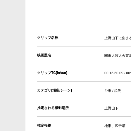
クリップ名称
上野山下に集ま
映画題名
關東大震大火實
クリップTC[in/out]
00:15:50:09 / 00
カテゴリ[場所/シーン]
台東 / 焼失
推定される撮影場所
上野山下
推定根拠
地形、広告塔