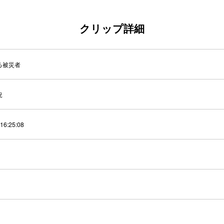
クリップ詳細
る被災者
況
:16:25:08