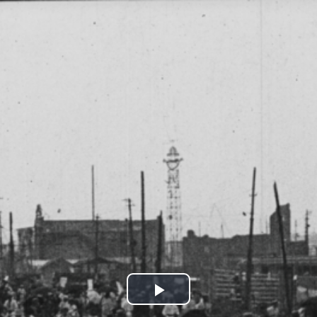
動画『關東大震大火實況』［弁士説明版］
コラムをよむ
資料をみる
関東大震災映像デジタルアーカイブ ビブリオグラ
フィー
映像で知る関東大震災 関連サイト一覧
このサイトについて
よくあるご質問
関連リンク
サイトマップ
制作クレジット