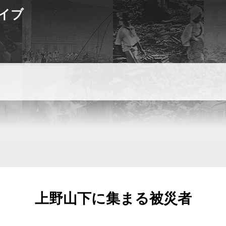
イブ
関東大震災
映像デジタルアーカイブ
TOP
場所からクリップをみる [ 動画をみる ]
シーンからクリップをみる [ 動画をみる ]
全篇をみる [ 動画をみる ]
震災タイムマップ
上野山下に集まる被災者
震災から復興へ―関東大震災を起点に都市と災害
をめぐる映像をみる