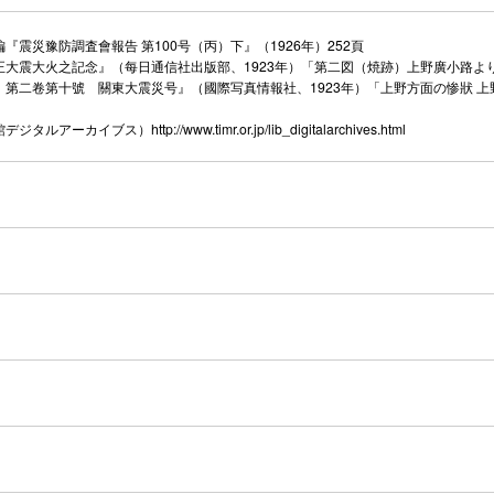
『震災豫防調査會報告 第100号（丙）下』（1926年）252頁
正大震大火之記念』（每日通信社出版部、1923年）「第二図（焼跡）上野廣小路よ
 第二卷第十號 關東大震災号』（國際写真情報社、1923年）「上野方面の惨狀 
館デジタルアーカイブス）
http://www.timr.or.jp/lib_digitalarchives.html