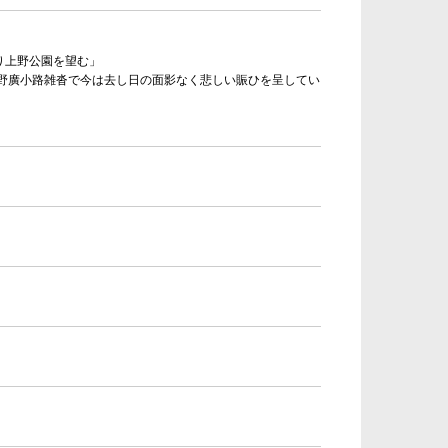
り上野公園を望む」
上野廣小路雑沓で今は去し日の面影なく悲しい賑ひを呈してい