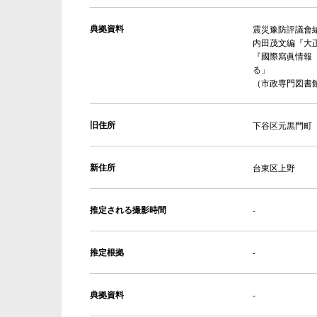
典拠資料
震災豫防評議會編
内田茂文編『大
『國際寫眞情報
る」
（市政専門図書
旧住所
下谷区元黒門町
新住所
台東区上野
推定される撮影時間
-
推定根拠
-
典拠資料
-